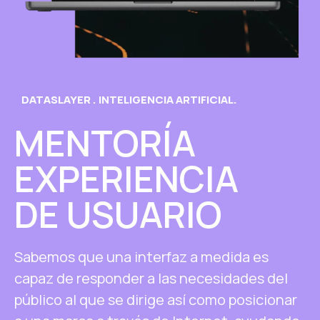
DATASLAYER . INTELIGENCIA ARTIFICIAL.
MENTORÍA
EXPERIENCIA
DE USUARIO
Sabemos que una interfaz a medida es
capaz de responder a las necesidades del
público al que se dirige así como posicionar